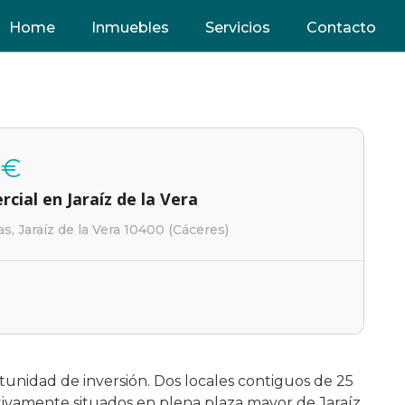
Home
Inmuebles
Servicios
Contacto
 €
cial en Jaraíz de la Vera
s, Jaraíz de la Vera 10400 (Cáceres)
unidad de inversión. Dos locales contiguos de 25
ivamente situados en plena plaza mayor de Jaraíz