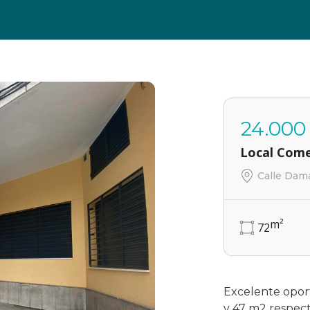
24.000
Local Comer
Calle Dama
m²
72
Excelente oport
y 47 m2 respect