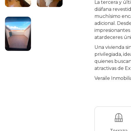
La tercera y úl
diáfana revesti
muchísimo encan
adicional. Desd
impresionantes v
atardeceres úni
Una vivienda si
privilegiada, i
quienes buscan
atractivas de E
Veraile Inmobil
Terraza