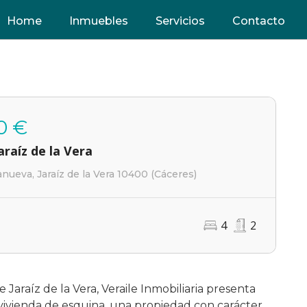
Home
Inmuebles
Servicios
Contacto
0 €
araíz de la Vera
anueva, Jaraíz de la Vera 10400 (Cáceres)
4
2
 Jaraíz de la Vera, Veraile Inmobiliaria presenta
vivienda de esquina, una propiedad con carácter,