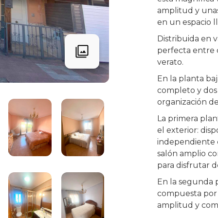
amplitud y unas
en un espacio l
Distribuida en v
perfecta entre 
verato.
En la planta b
completo y dos 
organización del
La primera plan
el exterior: di
independiente c
salón amplio co
para disfrutar d
En la segunda p
compuesta por 
amplitud y como