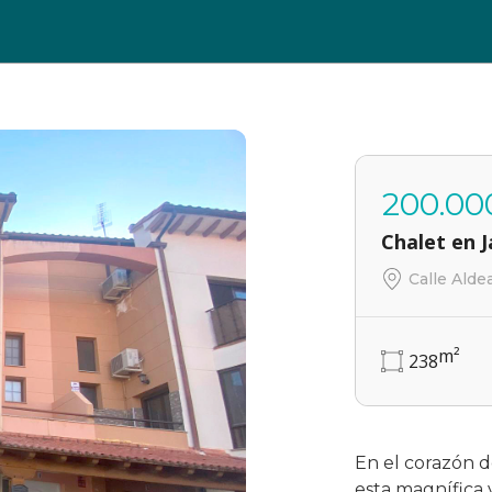
200.00
Chalet en J
Calle Alde
m²
238
En el corazón de
esta magnífica 