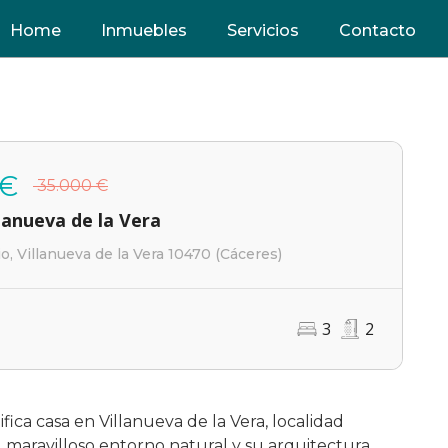
Home
Inmuebles
Servicios
Contacto
 €
35.000 €
lanueva de la Vera
io, Villanueva de la Vera 10470 (Cáceres)
3
2
ica casa en Villanueva de la Vera, localidad
 maravilloso entorno natural y su arquitectura