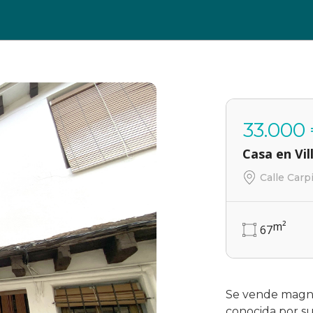
33.000
Casa en Vil
Calle Carp
m²
67
Se vende magnif
conocida por su